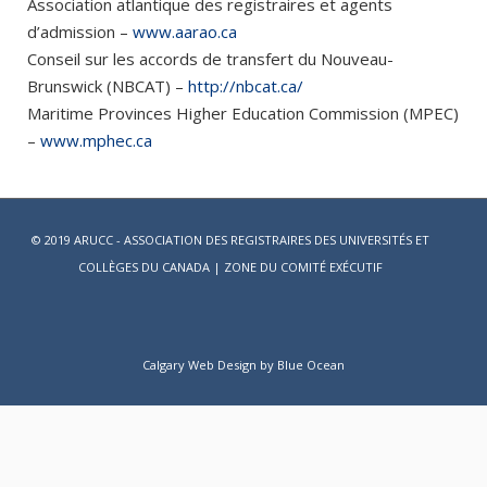
Association atlantique des registraires et agents
d’admission –
www.aarao.ca
Conseil sur les accords de transfert du Nouveau-
Brunswick (NBCAT) –
http://nbcat.ca/
Maritime Provinces Higher Education Commission (MPEC)
–
www.mphec.ca
© 2019 ARUCC - ASSOCIATION DES REGISTRAIRES DES UNIVERSITÉS ET
COLLÈGES DU CANADA |
ZONE DU COMITÉ EXÉCUTIF
Calgary Web
Design by Blue Ocean