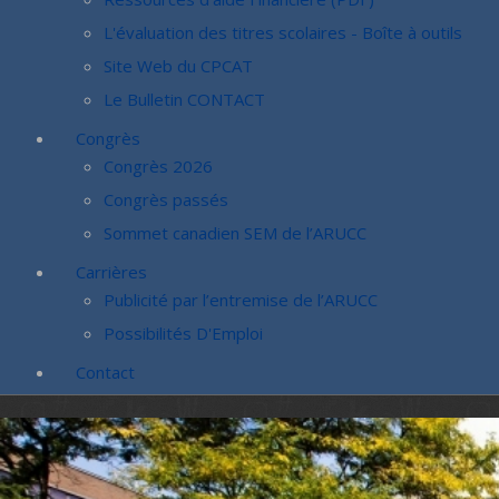
L'évaluation des titres scolaires - Boîte à outils
Site Web du CPCAT
Le Bulletin CONTACT
Congrès
Congrès 2026
Congrès passés
Sommet canadien SEM de l’ARUCC
Carrières
Publicité par l’entremise de l’ARUCC
Possibilités D'Emploi
Contact