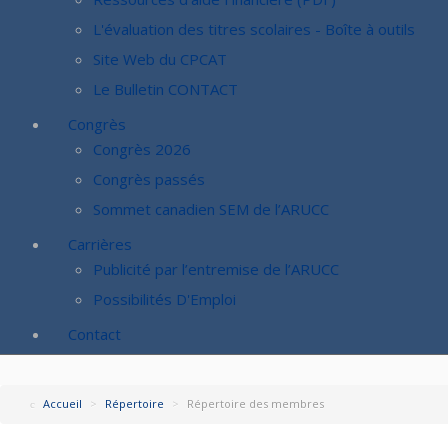
L'évaluation des titres scolaires - Boîte à outils
Site Web du CPCAT
Le Bulletin CONTACT
Congrès
Congrès 2026
Congrès passés
Sommet canadien SEM de l’ARUCC
Carrières
Publicité par l’entremise de l’ARUCC
Possibilités D'Emploi
Contact
Accueil
>
Répertoire
>
Répertoire des membres