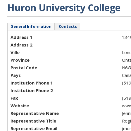
Huron University College
General Information
Contacts
Address 1
134
Address 2
Ville
Lon
Province
Onta
Postal Code
N6G
Pays
Can
Institution Phone 1
(51
Institution Phone 2
Fax
(51
Website
www
Representative Name
Jenn
Representative Title
Regi
Representative Email
jmo