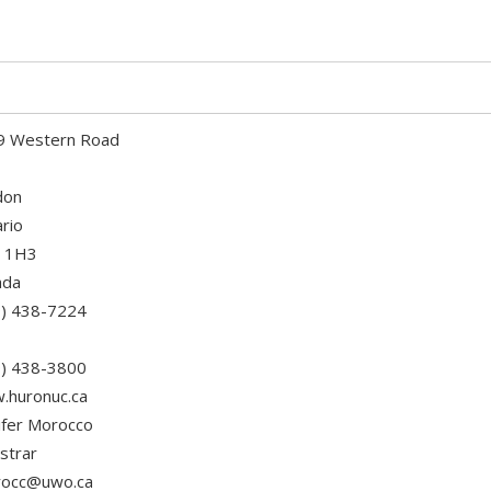
9 Western Road
don
rio
 1H3
ada
9) 438-7224
9) 438-3800
.huronuc.ca
ifer Morocco
strar
rocc@uwo.ca