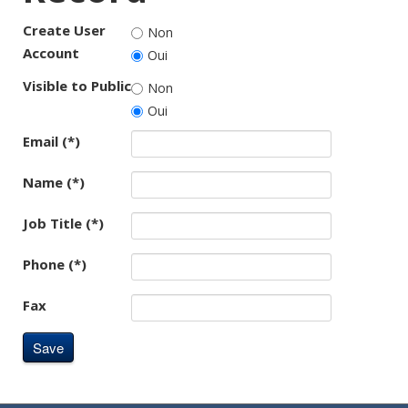
Create User
Non
Account
Oui
Visible to Public
Non
Oui
Email (*)
Name (*)
Job Title (*)
Phone (*)
Fax
Save