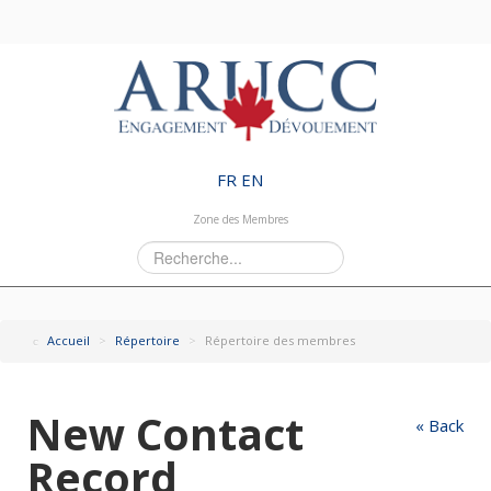
FR
EN
Zone des Membres
Rechercher
Accueil
>
Répertoire
>
Répertoire des membres
New Contact
« Back
Record